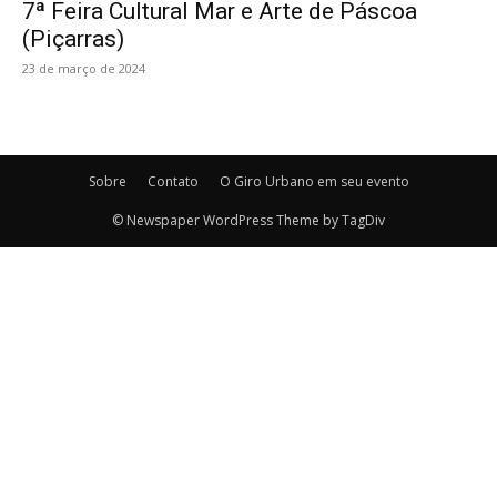
7ª Feira Cultural Mar e Arte de Páscoa
(Piçarras)
23 de março de 2024
Sobre
Contato
O Giro Urbano em seu evento
© Newspaper WordPress Theme by TagDiv