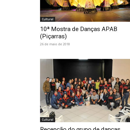
Cultural
10ª Mostra de Danças APAB
(Piçarras)
26 de maio de 2018
Cultural
Recepção do grupo de danças