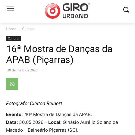
Home
Cultural
Cultural
16ª Mostra de Danças da
APAB (Piçarras)
30 de maio de 2026
Fotógrafo: Cleiton Reinert.
Evento:
16ª Mostra de Danças da APAB. |
Data:
30.05.2026 –
Local:
Ginásio Aurélio Solano de
Macedo – Balneário Piçarras (SC).