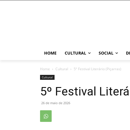
HOME
CULTURAL
SOCIAL
D
Home
Cultural
5º Festival Literário (Piçarras)
Cultural
5º Festival Literá
26 de maio de 2026