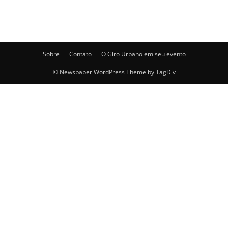
Sobre
Contato
O Giro Urbano em seu evento
© Newspaper WordPress Theme by TagDiv