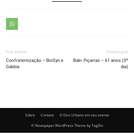
Post anterior
Próximo post
Confraternização – BioSyn e
Baln. Piçarras – 61 anos (3º
Gabbia
dia)
Sobre
Contato
O Giro Urbano em seu evento
© Newspaper WordPress Theme by TagDiv