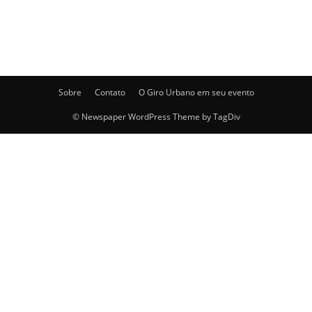
Post anterior
Próximo post
Centro comercial Anacleto
Piçarraiá – 1º dia (Piçarras)
(Penha)
Sobre
Contato
O Giro Urbano em seu evento
© Newspaper WordPress Theme by TagDiv