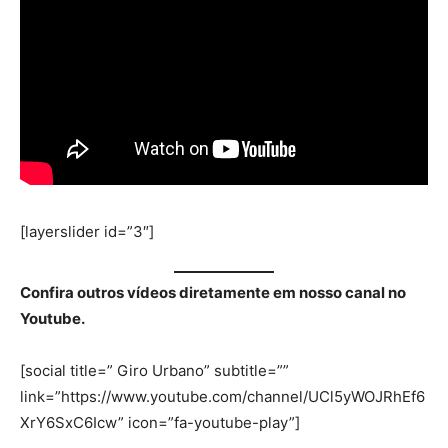
[layerslider id=”3″]
Confira outros vídeos diretamente em nosso canal no
Youtube.
[social title=” Giro Urbano” subtitle=””
link=”https://www.youtube.com/channel/UCl5yWOJRhEf6
XrY6SxC6Icw” icon=”fa-youtube-play”]