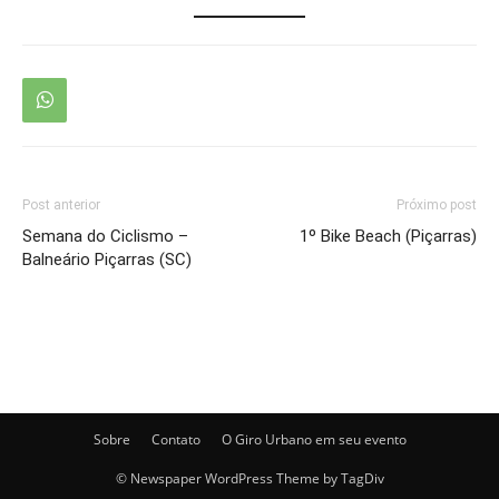
Post anterior
Próximo post
Semana do Ciclismo –
1º Bike Beach (Piçarras)
Balneário Piçarras (SC)
Sobre
Contato
O Giro Urbano em seu evento
© Newspaper WordPress Theme by TagDiv