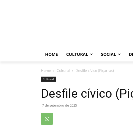
HOME
CULTURAL
SOCIAL
D
Home
Cultural
Desfile cívico (Piçarras)
Cultural
Desfile cívico (Pi
7 de setembro de 2025