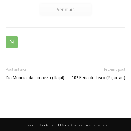
Ver mais
Post anterior
Próximo post
Dia Mundial da Limpeza (Itajaí)
10ª Feira do Livro (Piçarras)
Sobre
Contato
O Giro Urbano em seu evento