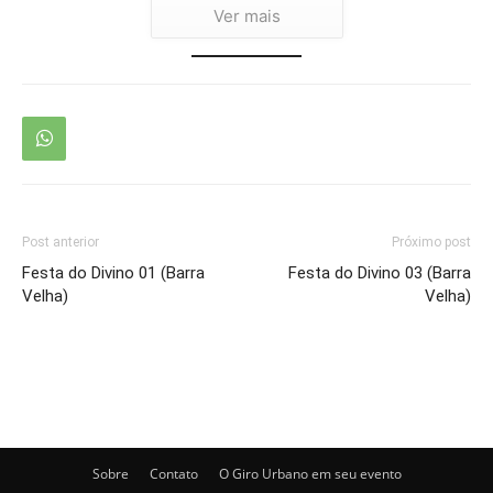
Post anterior
Próximo post
Festa do Divino 01 (Barra
Festa do Divino 03 (Barra
Velha)
Velha)
Sobre
Contato
O Giro Urbano em seu evento
© Newspaper WordPress Theme by TagDiv