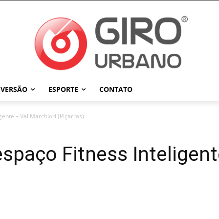
IVERSÃO
ESPORTE
CONTATO
gente – Val Marchiori (Piçarras)
spaço Fitness Inteligent