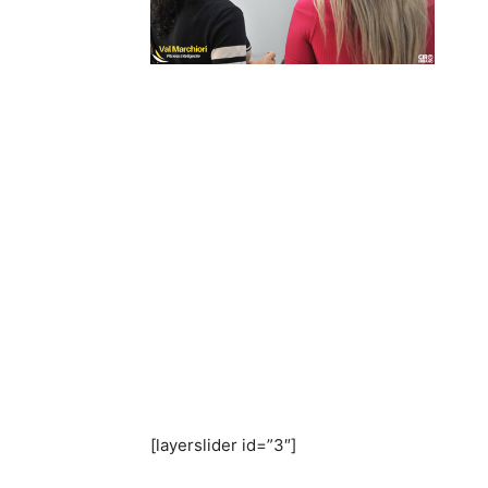
[layerslider id=”3″]