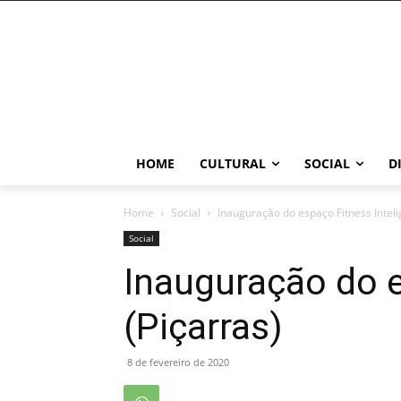
HOME
CULTURAL
SOCIAL
D
Home
Social
Inauguração do espaço Fitness Inteli
Social
Inauguração do e
(Piçarras)
8 de fevereiro de 2020