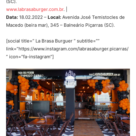
(SC).
www.labrasaburger.com.br
. |
Data:
18.02.2022 –
Local:
Avenida José Temistocles de
Macedo (beira mar), 345 – Balneário Piçarras (SC).
[social title=” La Brasa Burguer ” subtitle=””
link=”https://www.instagram.com/labrasaburger.picarras/
” icon=”fa-instagram”]