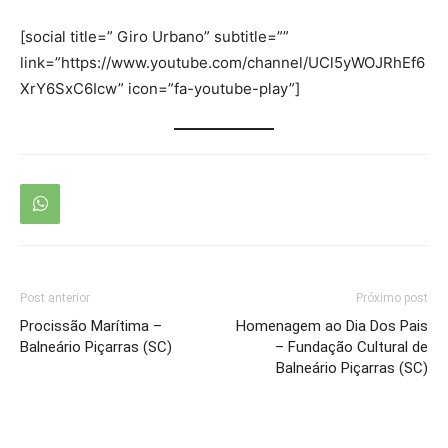
[social title=” Giro Urbano” subtitle=””
link=”https://www.youtube.com/channel/UCl5yWOJRhEf6
XrY6SxC6Icw” icon=”fa-youtube-play”]
Post anterior
Próximo post
Procissão Marítima –
Homenagem ao Dia Dos Pais
Balneário Piçarras (SC)
– Fundação Cultural de
Balneário Piçarras (SC)