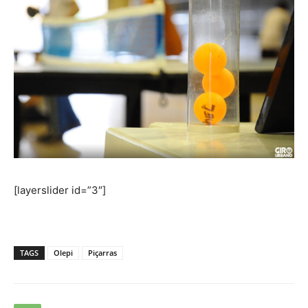
[layerslider id=”3″]
TAGS
Olepi
Piçarras