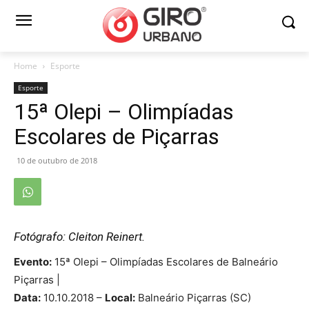
Home
Esporte
Esporte
15ª Olepi – Olimpíadas
Escolares de Piçarras
10 de outubro de 2018
Fotógrafo: Cleiton Reinert.
Evento:
15ª Olepi – Olimpíadas Escolares de Balneário
Piçarras |
Data:
10.10.2018 –
Local:
Balneário Piçarras (SC)