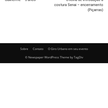
costura Senai – encerramento
(Piçarras)
Sobre
Contato
O Giro Urbano em seu evento
© Newspaper WordPress Theme by TagDiv