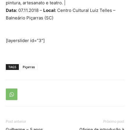
pintura, artesanato e teatro. |
Data:
07.11.2018 –
Local:
Centro Cultural Luiz Telles –
Balneário Piçarras (SC)
[layerslider id=”3″]
TAGS
Piçarras
Post anterior
Próximo post
Guilherme – 5 anos
Oficina de introdução à