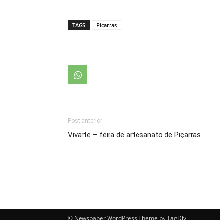
TAGS
Piçarras
Post anterior
Vivarte – feira de artesanato de Piçarras
© Newspaper WordPress Theme by TagDiv