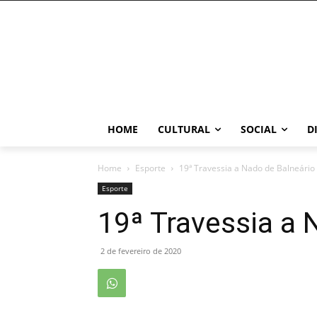
HOME
CULTURAL
SOCIAL
D
Home
Esporte
19ª Travessia a Nado de Balneário
Esporte
19ª Travessia a 
2 de fevereiro de 2020