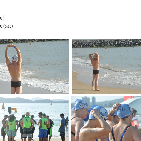
 |
s (SC)