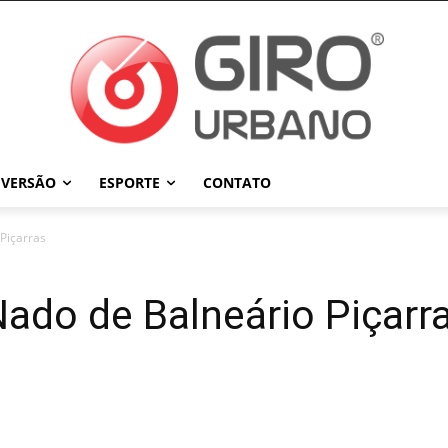
IVERSÃO
ESPORTE
CONTATO
 Piçarras
Nado de Balneário Piçarr