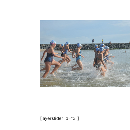
[layerslider id=”3″]