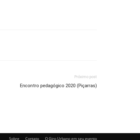
Próximo post
Encontro pedagógico 2020 (Piçarras)
Sobre
Contato
O Giro Urbano em seu evento