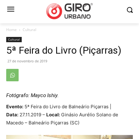
Home
Cultural
Cultural
5ª Feira do Livro (Piçarras)
27 de novembro de 2019
Fotógrafo: Mayco Ishiy.
Evento:
5ª Feira do Livro de Balneário Piçarras |
Data:
27.11.2019 –
Local:
Ginásio Aurélio Solano de
Macedo – Balneário Piçarras (SC)