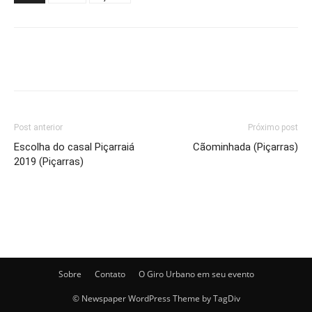
Post anterior
Próximo post
Escolha do casal Piçarraiá
Cãominhada (Piçarras)
2019 (Piçarras)
Sobre
Contato
O Giro Urbano em seu evento
© Newspaper WordPress Theme by TagDiv