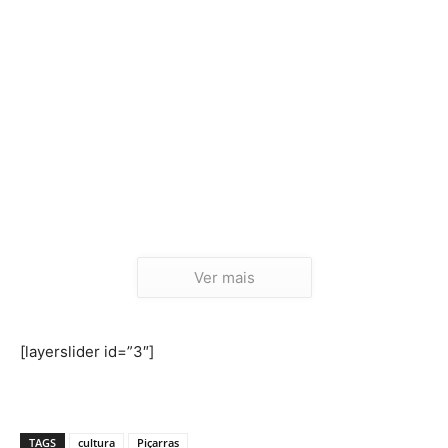
Ver mais
[layerslider id=”3″]
TAGS
cultura
Piçarras