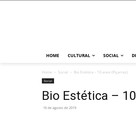
HOME
CULTURAL
SOCIAL
D
Home
Social
Bio Estética – 10 anos (Piçarras)
Social
Bio Estética – 10
16 de agosto de 2019