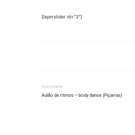
[layerslider id=”3″]
Post anterior
Aulão de ritmos – body dance (Piçarras)