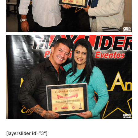
[layerslider id=”3″]