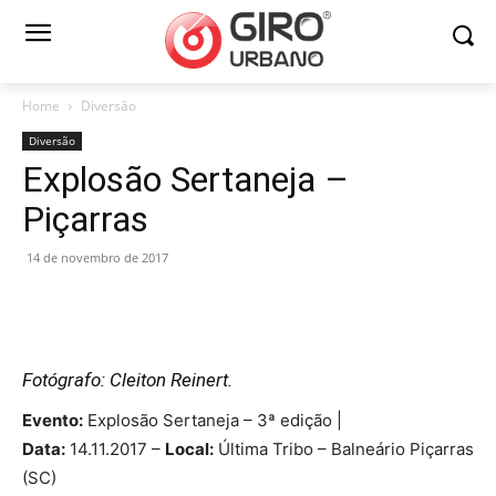
Home
Diversão
Diversão
Explosão Sertaneja –
Piçarras
14 de novembro de 2017
Fotógrafo: Cleiton Reinert.
Evento:
Explosão Sertaneja – 3ª edição |
Data:
14.11.2017 –
Local:
Última Tribo – Balneário Piçarras
(SC)