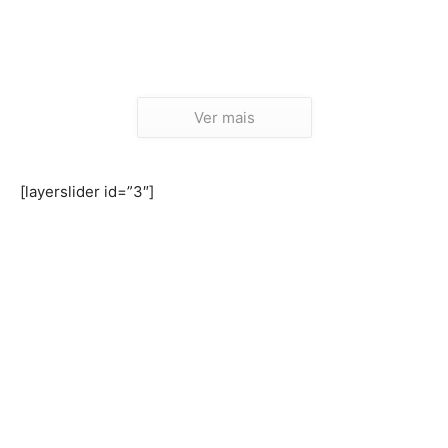
Ver mais
[layerslider id=”3″]
TAGS
Explosão Sertaneja
Ultima Tribo