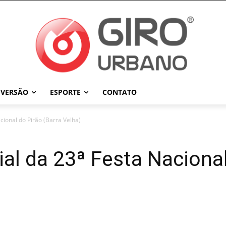
IVERSÃO
ESPORTE
CONTATO
cional do Pirão (Barra Velha)
al da 23ª Festa Nacional