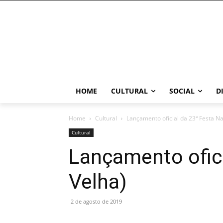
HOME
CULTURAL
SOCIAL
D
Home
Cultural
Lançamento oficial da 23ª Festa Na
Cultural
Lançamento ofici
Velha)
2 de agosto de 2019