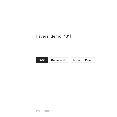
[layerslider id=”3″]
TAGS
Barra Velha
Festa do Pirão
Post anterior