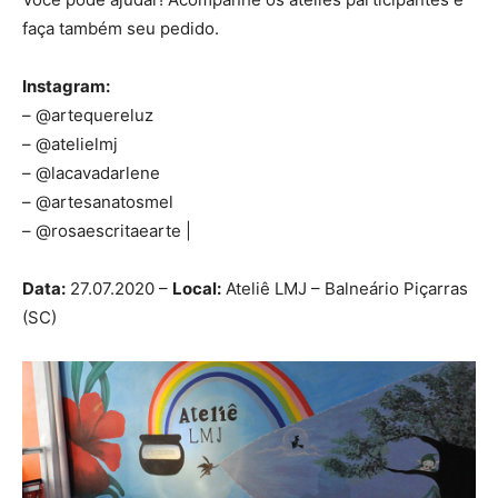
faça também seu pedido.
Instagram:
– @artequereluz
– @atelielmj
– @lacavadarlene
– @artesanatosmel
– @rosaescritaearte |
Data:
27.07.2020 –
Local:
Ateliê LMJ – Balneário Piçarras
(SC)