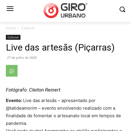
Home
Cultural
Cultural
Live das artesãs (Piçarras)
27 de julho de 2020
Fotógrafo: Cleiton Reinert.
Evento:
Live das artesãs – apresentado por
@tatideamorim – evento envolvendo realizado com a
finalidade de fomentar o artesanato local em tempos de
pandemia.
Você pode ajudar! Acompanhe os ateliês participantes e