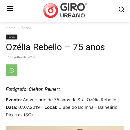
Home
Social
Social
Ozélia Rebello – 75 anos
7 de julho de 2019
Fotógrafo: Cleiton Reinert.
Evento:
Aniversário de 75 anos da Sra. Ozélia Rebello |
Data:
07.07.2019 –
Local:
Clube do Bolinha – Balneário
Piçarras (SC)