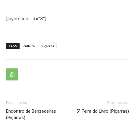
[layerslider id=”3″]
TAGS
cultura
Piçarras
Post anterior
Próximo post
Encontro de Benzedeiras
5ª Feira do Livro (Piçarras)
(Piçarras)