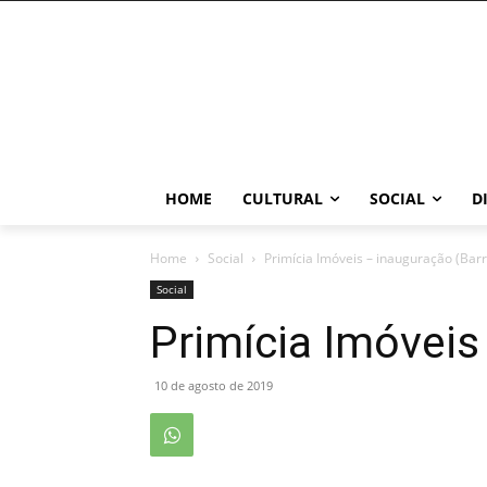
HOME
CULTURAL
SOCIAL
D
Home
Social
Primícia Imóveis – inauguração (Barr
Social
Primícia Imóveis
10 de agosto de 2019