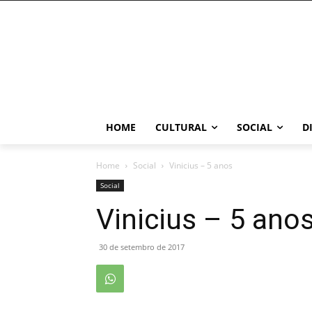
HOME
CULTURAL
SOCIAL
D
Home
Social
Vinicius – 5 anos
Social
Vinicius – 5 ano
30 de setembro de 2017