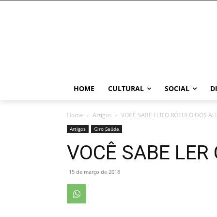
HOME
CULTURAL
SOCIAL
D
Home
Artigos
VOCÊ SABE LER O RÓTULO DOS AL
Artigos
Giro Saúde
VOCÊ SABE LER
15 de março de 2018