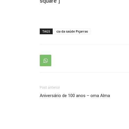
square”]
TAGS
cia da saúde Piçarras
Post anterior
Aniversário de 100 anos – oma Alma