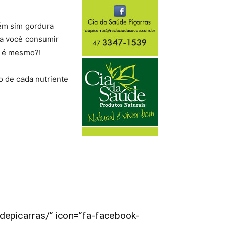
tém sim gordura
ia você consumir
ão é mesmo?!
ão de cada nutriente
audepicarras/” icon=”fa-facebook-