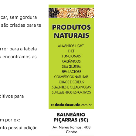
úcar, sem gordura
são criadas para te
rer para a tabela
es encontramos as
ditivos para
m por ex:
ento possui adição